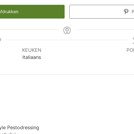
fdrukken
P
KEUKEN
PO
Italiaans
yle Pestodressing