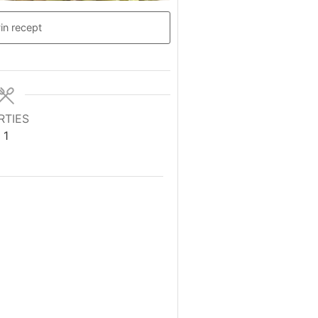
in recept
RTIES
1