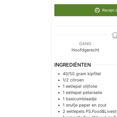
Recept a
GANG
Hoofdgerecht
INGREDIËNTEN
40/50
gram
kipfilet
1/2
citroen
1
eetlepel
olijfolie
1
eetlepel
peterselie
1
basicumblaadje
1
snufje
peper en zout
2
eetlepels
PS.Food&Livest